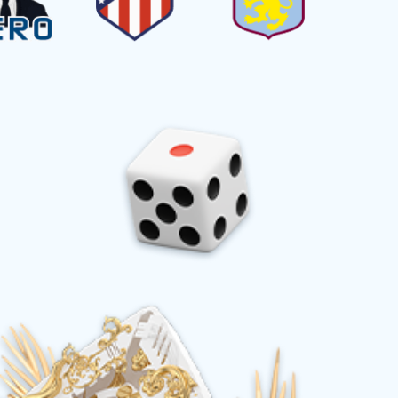
智能分析
结合大数据与趋势洞察，带来更深入的赛事理
解。
升体验。