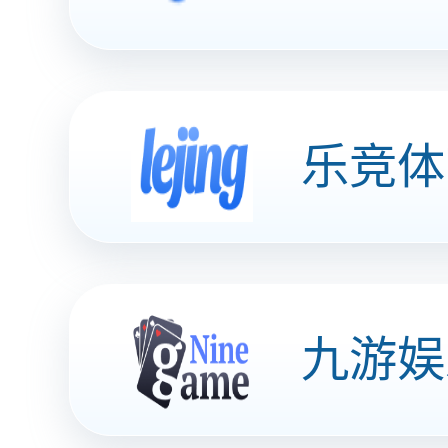
开云网页版·官方版