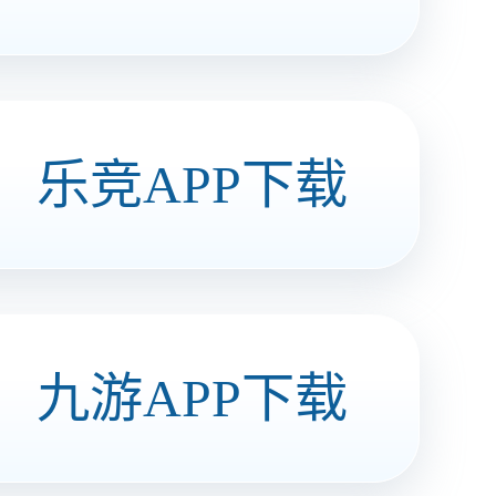
平台稳定与用户信任。