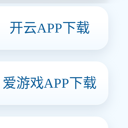
防线，更不断优化每一个安全细节