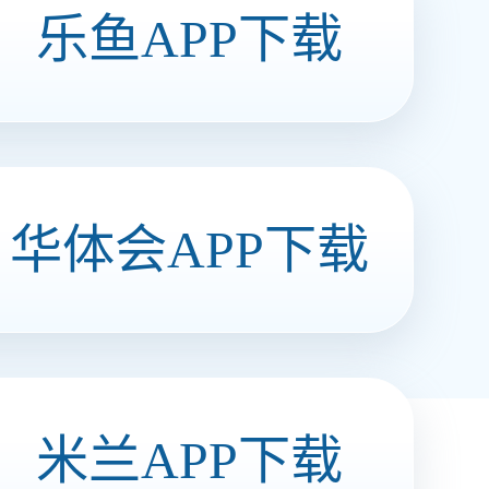
大核心功能
一体。
安全保障
多重风控机制与实名认证体系，全面守护数据与
账户安全。
个性定制
支持自选关注内容，打造专属开云网页版·官方版
在线登入资讯中心。