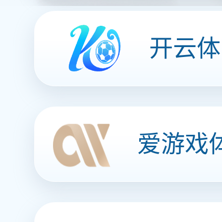
数据安全 全方位防护
在开云网页版·官方版在线登入平台，数据防护不
的基本责任。我们从用户访问到操作全流程建立
风险。
多重加密策略，防止数据泄露
AI 风控引擎，监测账户异常行为
开云网页版·官方版在线登入支持跨设备安全