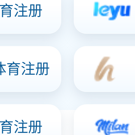
页版·官方版在线登入 App 三
育爱好者设计的智能应用，集赛事追踪、数据支持与隐私防护于
送
播